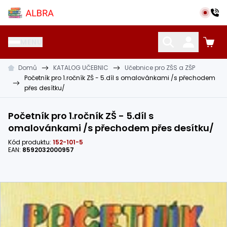
Přeskočit na hlavní obsah
Albra s.r.o.
MENU
Domů
KATALOG UČEBNIC
Učebnice pro ZŠS a ZŠP
KATALOG UČEBNIC
CIZÍ JAZYKY
OSTATNÍ POMŮCKY
Početník pro 1.ročník ZŠ - 5.díl s omalovánkami /s přechodem
přes desítku/
Početník pro 1.ročník ZŠ - 5.díl s
omalovánkami /s přechodem přes desítku/
Kód produktu:
152-101-5
EAN:
8592032000957