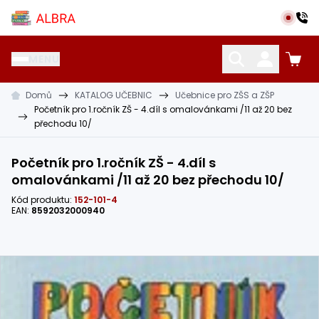
Přeskočit na hlavní obsah
Albra s.r.o.
MENU
Domů
KATALOG UČEBNIC
Učebnice pro ZŠS a ZŠP
KATALOG UČEBNIC
CIZÍ JAZYKY
OSTATNÍ POMŮCKY
Početník pro 1.ročník ZŠ - 4.díl s omalovánkami /11 až 20 bez
přechodu 10/
Početník pro 1.ročník ZŠ - 4.díl s
omalovánkami /11 až 20 bez přechodu 10/
Kód produktu:
152-101-4
EAN:
8592032000940