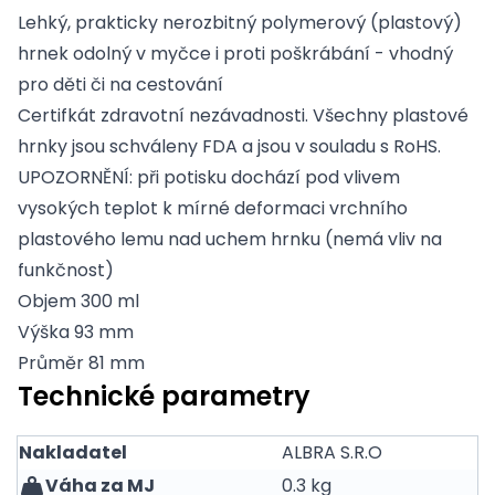
Lehký, prakticky nerozbitný polymerový (plastový)
hrnek odolný v myčce i proti poškrábání - vhodný
pro děti či na cestování
Certifkát zdravotní nezávadnosti. Všechny plastové
hrnky jsou schváleny FDA a jsou v souladu s RoHS.
UPOZORNĚNÍ: při potisku dochází pod vlivem
vysokých teplot k mírné deformaci vrchního
plastového lemu nad uchem hrnku (nemá vliv na
funkčnost)
Objem 300 ml
Výška 93 mm
Průměr 81 mm
Technické parametry
Nakladatel
ALBRA S.R.O
Váha za MJ
0.3 kg