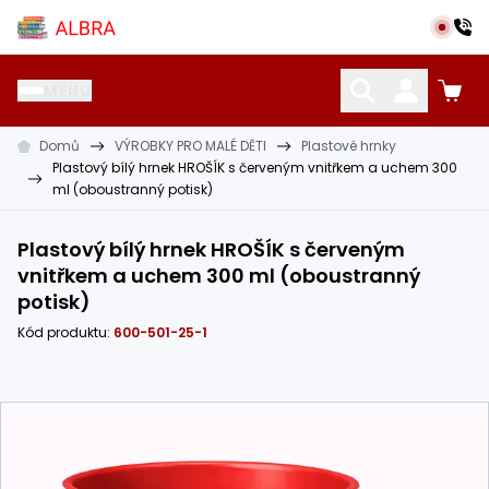
Přeskočit na hlavní obsah
Albra s.r.o.
MENU
Domů
VÝROBKY PRO MALÉ DĚTI
Plastové hrnky
KATALOG UČEBNIC
CIZÍ JAZYKY
OSTATNÍ POMŮCKY
Plastový bílý hrnek HROŠÍK s červeným vnitřkem a uchem 300
ml (oboustranný potisk)
Plastový bílý hrnek HROŠÍK s červeným
vnitřkem a uchem 300 ml (oboustranný
potisk)
Kód produktu:
600-501-25-1