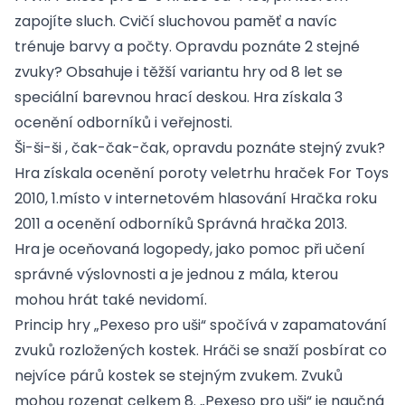
zapojíte sluch. Cvičí sluchovou paměť a navíc
trénuje barvy a počty. Opravdu poznáte 2 stejné
zvuky? Obsahuje i těžší variantu hry od 8 let se
speciální barevnou hrací deskou. Hra získala 3
ocenění odborníků i veřejnosti.
Ši-ši-ši , čak-čak-čak, opravdu poznáte stejný zvuk?
Hra získala ocenění poroty veletrhu hraček For Toys
2010, 1.místo v internetovém hlasování Hračka roku
2011 a ocenění odborníků Správná hračka 2013.
Hra je oceňovaná logopedy, jako pomoc při učení
správné výslovnosti a je jednou z mála, kterou
mohou hrát také nevidomí.
Princip hry „Pexeso pro uši“ spočívá v zapamatování
zvuků rozložených kostek. Hráči se snaží posbírat co
nejvíce párů kostek se stejným zvukem. Zvuků
mohou rozenat celkem 8. „Pexeso pro uši“ je naučná