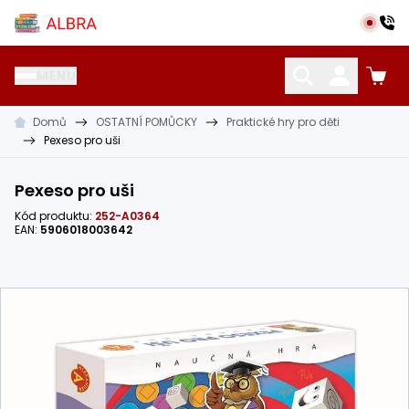
Přeskočit na hlavní obsah
Albra s.r.o.
MENU
Domů
OSTATNÍ POMŮCKY
Praktické hry pro děti
KATALOG UČEBNIC
CIZÍ JAZYKY
OSTATNÍ POMŮCKY
Pexeso pro uši
Pexeso pro uši
Kód produktu:
252-A0364
EAN:
5906018003642