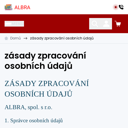
Přeskočit na hlavní obsah
Albra s.r.o.
MENU
Domů
zásady zpracování osobních údajů
KATALOG UČEBNIC
CIZÍ JAZYKY
OSTATNÍ POMŮCKY
zásady zpracování
osobních údajů
ZÁSADY ZPRACOVÁNÍ
OSOBNÍCH ÚDAJŮ
ALBRA, spol. s r.o.
1. Správce osobních údajů