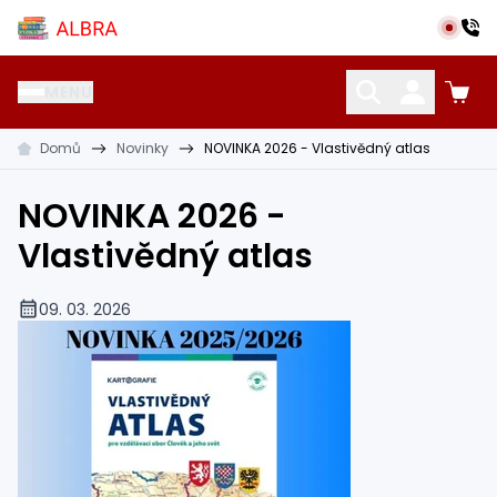
Přeskočit na hlavní obsah
Albra s.r.o.
MENU
Domů
Novinky
NOVINKA 2026 - Vlastivědný atlas
KATALOG UČEBNIC
CIZÍ JAZYKY
OSTATNÍ POMŮCKY
NOVINKA 2026 -
Vlastivědný atlas
09. 03. 2026