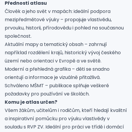
Přednosti atlasu
Člověk a jeho svět v mapách: ideální podpora
mezipředmětové výuky – propojuje vlastivědu,
prvouku, historii, přírodovědu i pohled na současnou
společnost.
Aktuální mapy a tematický obsah – zahrnují
například rozdělení krajů, historický vývoj českého
území nebo orientaci v Evropě a ve světě.
Moderní a přehledná grafika – děti se snadno
orientují a informace je vizuálně přitažlivá.
Schváleno MŠMT – publikace splňuje veškeré
požadavky pro používání ve školách.
Komu je atlas určen?
Všem žákům, učitelům i rodičům, kteří hledají kvalitní
a inspirativní pomůcku pro výuku vlastivědy v
souladu s RVP ZV. Ideální pro práci ve třídě i domácí