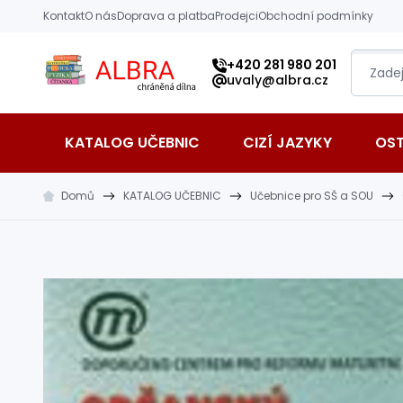
Přeskočit na hlavní obsah
Kontakt
O nás
Doprava a platba
Prodejci
Obchodní podmínky
Albra s.r.o.
+420 281 980 201
uvaly@albra.cz
KATALOG UČEBNIC
CIZÍ JAZYKY
OS
Domů
KATALOG UČEBNIC
Učebnice pro SŠ a SOU