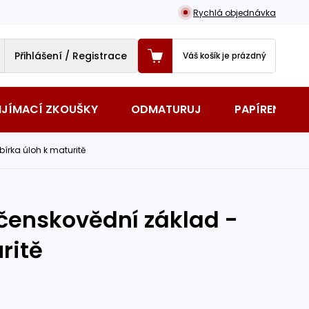
Rychlá objednávka
Přihlášení / Registrace
Váš košík je prázdný
IJÍMACÍ ZKOUŠKY
ODMATURUJ
PAPÍRENSKÉ 
írka úloh k maturitě
čenskovědní základ -
ritě