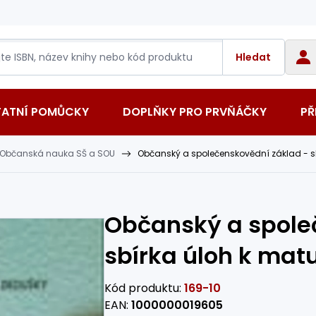
Hledat
TATNÍ POMŮCKY
DOPLŇKY PRO PRVŇÁČKY
PŘ
Občanská nauka SŠ a SOU
Občanský a společenskovědní základ - sb
Občanský a spole
sbírka úloh k matu
Kód produktu:
169-10
EAN:
1000000019605