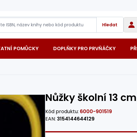
Hledat
TATNÍ POMŮCKY
DOPLŇKY PRO PRVŇÁČKY
PŘ
Nůžky školní 13 cm
Kód produktu:
6000-901519
EAN:
3154144644129