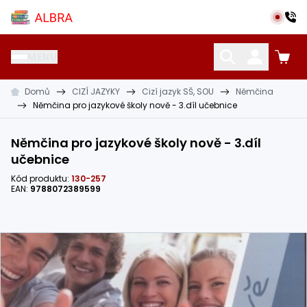
Přeskočit na hlavní obsah
Albra s.r.o.
MENU
Domů
CIZÍ JAZYKY
Cizí jazyk SŠ, SOU
Němčina
KATALOG UČEBNIC
CIZÍ JAZYKY
OSTATNÍ POMŮCKY
Němčina pro jazykové školy nově - 3.díl učebnice
Němčina pro jazykové školy nově - 3.díl
učebnice
Kód produktu:
130-257
EAN:
9788072389599