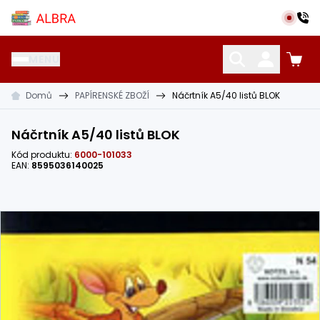
Přeskočit na hlavní obsah
Albra s.r.o.
MENU
Domů
PAPÍRENSKÉ ZBOŽÍ
Náčrtník A5/40 listů BLOK
KATALOG UČEBNIC
CIZÍ JAZYKY
OSTATNÍ POMŮCKY
Náčrtník A5/40 listů BLOK
Kód produktu:
6000-101033
EAN:
8595036140025