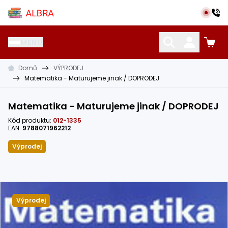
Přeskočit na hlavní obsah
Albra s.r.o.
MENU
Domů
VÝPRODEJ
KATALOG UČEBNIC
CIZÍ JAZYKY
OSTATNÍ POMŮCKY
Matematika - Maturujeme jinak / DOPRODEJ
Matematika - Maturujeme jinak / DOPRODEJ
Kód produktu:
012-1335
EAN:
9788071962212
Výprodej
Výprodej