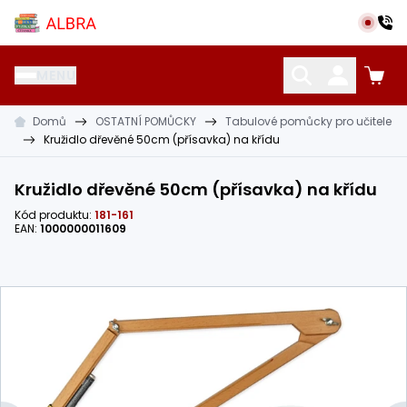
Přeskočit na hlavní obsah
Albra s.r.o.
MENU
Domů
OSTATNÍ POMŮCKY
Tabulové pomůcky pro učitele
KATALOG UČEBNIC
CIZÍ JAZYKY
OSTATNÍ POMŮCKY
Kružidlo dřevěné 50cm (přísavka) na křídu
Kružidlo dřevěné 50cm (přísavka) na křídu
Kód produktu:
181-161
EAN:
1000000011609