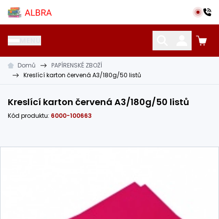
Přeskočit na hlavní obsah
Albra s.r.o.
MENU
Domů
PAPÍRENSKÉ ZBOŽÍ
KATALOG UČEBNIC
CIZÍ JAZYKY
OSTATNÍ POMŮCKY
Kreslící karton červená A3/180g/50 listů
Kreslící karton červená A3/180g/50 listů
Kód produktu:
6000-100663