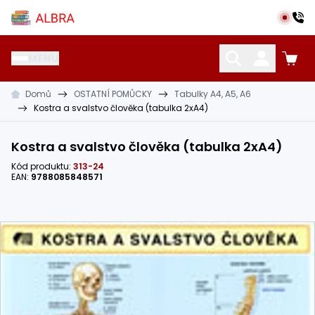
Přeskočit na hlavní obsah
Albra s.r.o.
MENU
Domů
OSTATNÍ POMŮCKY
Tabulky A4, A5, A6
KATALOG UČEBNIC
CIZÍ JAZYKY
OSTATNÍ POMŮCKY
Kostra a svalstvo člověka (tabulka 2xA4)
Kostra a svalstvo člověka (tabulka 2xA4)
Kód produktu:
313-24
EAN:
9788085848571