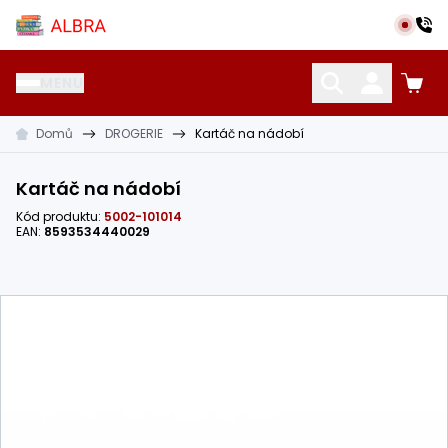
Přeskočit na hlavní obsah
Albra s.r.o.
MENU
Domů
DROGERIE
Kartáč na nádobí
KATALOG UČEBNIC
CIZÍ JAZYKY
OSTATNÍ POMŮCKY
Kartáč na nádobí
Kód produktu:
5002-101014
EAN:
8593534440029