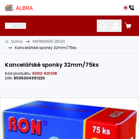
Přeskočit na hlavní obsah
Albra s.r.o.
MENU
Domů
PAPÍRENSKÉ ZBOŽÍ
KATALOG UČEBNIC
CIZÍ JAZYKY
OSTATNÍ POMŮCKY
Kancelářské sponky 32mm/75ks
Kancelářské sponky 32mm/75ks
Kód produktu:
6002-501108
EAN:
8595004391220