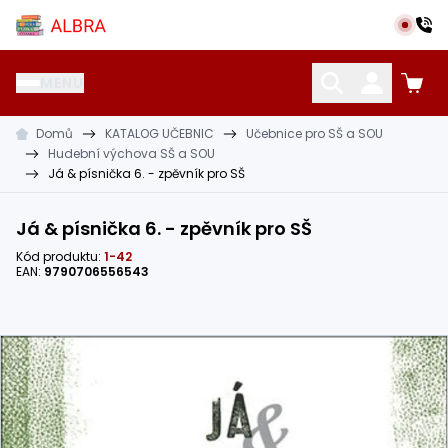
Přeskočit na hlavní obsah
Albra s.r.o.
MENU
Domů
KATALOG UČEBNIC
Učebnice pro SŠ a SOU
KATALOG UČEBNIC
CIZÍ JAZYKY
OSTATNÍ POMŮCKY
Hudební výchova SŠ a SOU
Já & písnička 6. - zpěvník pro SŠ
Já & písnička 6. - zpěvník pro SŠ
Kód produktu:
1-42
EAN:
9790706556543