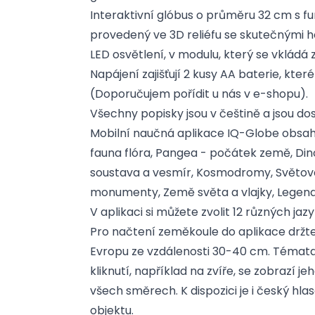
Interaktivní glóbus o průměru 32 cm s fun
provedený ve 3D reliéfu se skutečnými 
LED osvětlení, v modulu, který se vkládá 
Napájení zajišťují 2 kusy AA baterie, kter
(Doporučujem pořídit u nás v e-shopu).
Všechny popisky jsou v češtině a jsou do
Mobilní naučná aplikace IQ-Globe obsah
fauna flóra, Pangea - počátek země, Dino
soustava a vesmír, Kosmodromy, Světové
monumenty, Země světa a vlajky, Legendá
V aplikaci si můžete zvolit 12 různých jaz
Pro načtení zeměkoule do aplikace držte
Evropu ze vzdálenosti 30-40 cm. Témata
kliknutí, například na zvíře, se zobrazí 
všech směrech. K dispozici je i český h
objektu.