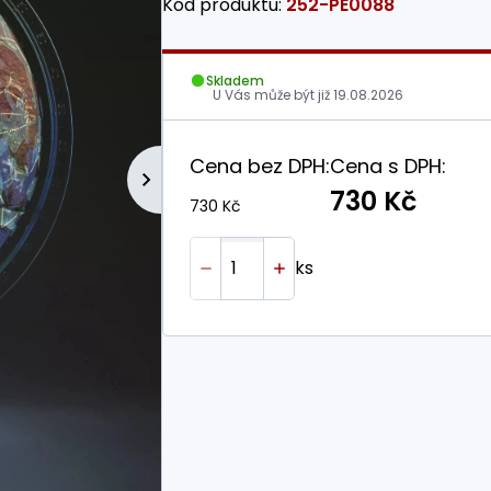
Kód produktu:
252-PE0088
Skladem
U Vás může být již
19.08.2026
Cena bez DPH:
Cena s DPH:
730 Kč
730 Kč
ks