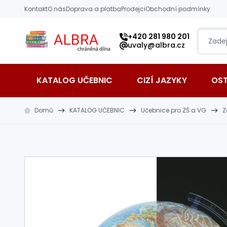
Přeskočit na hlavní obsah
Kontakt
O nás
Doprava a platba
Prodejci
Obchodní podmínky
Albra s.r.o.
+420 281 980 201
uvaly@albra.cz
KATALOG UČEBNIC
CIZÍ JAZYKY
OS
Domů
KATALOG UČEBNIC
Učebnice pro ZŠ a VG
Z