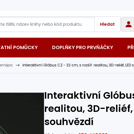
Hledat
TATNÍ POMŮCKY
DOPLŇKY PRO PRVŇÁČKY
PŘ
eměpis
Interaktivní Glóbus CZ - 32 cm, s rozšíř. realitou, 3D-reliéf, LE
Interaktivní Glóbus
realitou, 3D-reliéf
souhvězdí