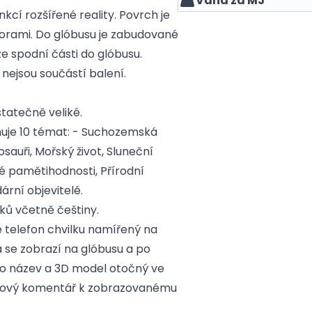
Váha za MJ
kcí rozšířené reality. Povrch je
horami. Do glóbusu je zabudované
ze spodní části do glóbusu.
é nejsou součástí balení.
statečně veliké.
uje 10 témat: - Suchozemská
sauři, Mořský život, Sluneční
 pamětihodnosti, Přírodní
rní objevitelé.
yků včetně češtiny.
 telefon chvilku namířený na
 se zobrazí na glóbusu a po
jeho název a 3D model otočný ve
lasový komentář k zobrazovanému