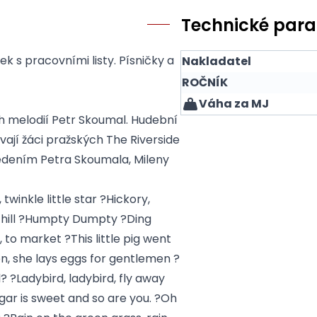
Technické par
k s pracovními listy. Písničky a
Nakladatel
ROČNÍK
Váha za MJ
h melodií Petr Skoumal. Hudební
vají žáci pražských The Riverside
vedením Petra Skoumala, Mileny
 twinkle little star ?Hickory,
e hill ?Humpty Dumpty ?Ding
, to market ?This little pig went
n, she lays eggs for gentlemen ?
 ?Ladybird, ladybird, fly away
ugar is sweet and so are you. ?Oh