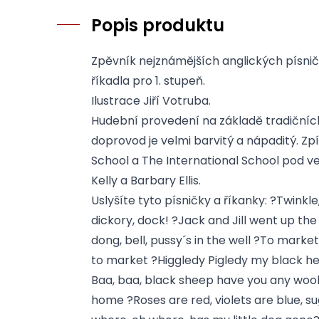
Popis produktu
Zpěvník nejznámějších anglických písniče
říkadla pro 1. stupeň.
Ilustrace Jiří Votruba.
Hudební provedení na základě tradičníc
doprovod je velmi barvitý a nápaditý. Zpí
School a The International School pod 
Kelly a Barbary Ellis.
Uslyšíte tyto písničky a říkanky: ?Twinkle,
dickory, dock! ?Jack and Jill went up th
dong, bell, pussy´s in the well ?To market
to market ?Higgledy Pigledy my black he
Baa, baa, black sheep have you any wool?
home ?Roses are red, violets are blue, s