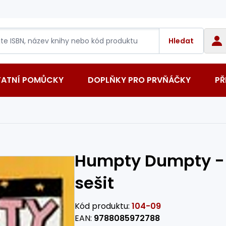
Hledat
TATNÍ POMŮCKY
DOPLŇKY PRO PRVŇÁČKY
PŘ
Humpty Dumpty - 
sešit
Kód produktu:
104-09
EAN:
9788085972788