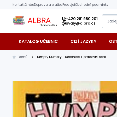
Přeskočit na hlavní obsah
Kontakt
O nás
Doprava a platba
Prodejci
Obchodní podmínky
Albra s.r.o.
+420 281 980 201
uvaly@albra.cz
KATALOG UČEBNIC
CIZÍ JAZYKY
OS
Domů
Humpty Dumpty - učebnice + pracovní sešit