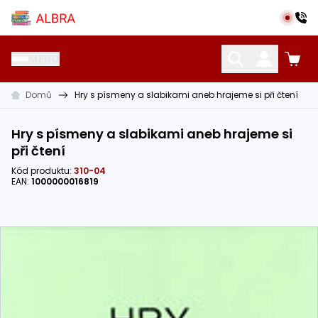
Přeskočit na hlavní obsah
Albra s.r.o.
MENU
Domů
Hry s písmeny a slabikami aneb hrajeme si při čtení
KATALOG UČEBNIC
CIZÍ JAZYKY
OSTATNÍ POMŮCKY
Hry s písmeny a slabikami aneb hrajeme si
při čtení
Kód produktu:
310-04
EAN:
1000000016819