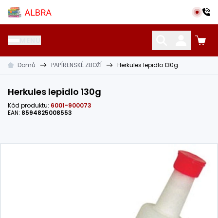
Přeskočit na hlavní obsah
Albra s.r.o.
MENU
Domů
PAPÍRENSKÉ ZBOŽÍ
Herkules lepidlo 130g
KATALOG UČEBNIC
CIZÍ JAZYKY
OSTATNÍ POMŮCKY
Herkules lepidlo 130g
Kód produktu:
6001-900073
EAN:
8594825008553