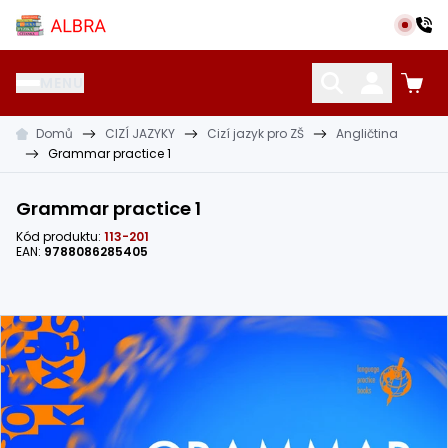
Přeskočit na hlavní obsah
Albra s.r.o.
MENU
Domů
CIZÍ JAZYKY
Cizí jazyk pro ZŠ
Angličtina
KATALOG UČEBNIC
CIZÍ JAZYKY
OSTATNÍ POMŮCKY
Grammar practice 1
Grammar practice 1
Kód produktu:
113-201
EAN:
9788086285405