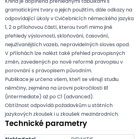
Kniha je doplněna přehlednými tabulkami s
gramatickými tvary a jejich použitím, dále odkazy na
odpovídající úkoly v Cvičebnicích německého jazyka
1, 2 a přílohovou částí, kterou tvoří mimo jiné
přehledy výslovnosti, skloňování, časování,
nejužívanějších vazeb, nepravidelných sloves apod.
V přílohách lze nalézt také přehled pravopisných
změn, zavedených po nové reformě pravopisu v
porovnání s pravopisem původním.
Publikace je určena všem, kteří se věnují studiu
němčiny, zejména na úrovni pokročilosti B1
(intermediate) až po C1 (advanced).
Obtížnost odpovídá požadavkům u státních
jazykových zkoušek i u zkoušek mezinárodních.
Technické parametry