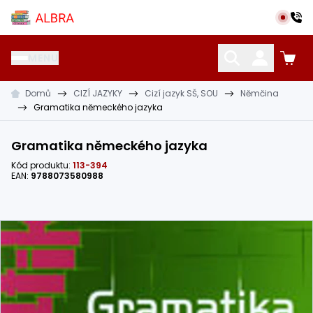
Přeskočit na hlavní obsah
Albra s.r.o.
MENU
Domů
CIZÍ JAZYKY
Cizí jazyk SŠ, SOU
Němčina
KATALOG UČEBNIC
CIZÍ JAZYKY
OSTATNÍ POMŮCKY
Gramatika německého jazyka
Gramatika německého jazyka
Kód produktu:
113-394
EAN:
9788073580988