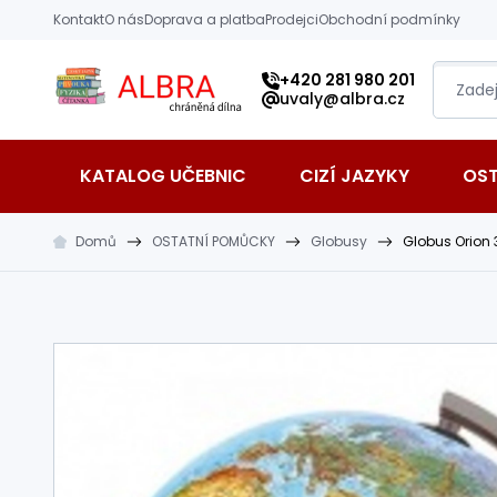
Přeskočit na hlavní obsah
Kontakt
O nás
Doprava a platba
Prodejci
Obchodní podmínky
Albra s.r.o.
+420 281 980 201
uvaly@albra.cz
KATALOG UČEBNIC
CIZÍ JAZYKY
OS
Domů
OSTATNÍ POMŮCKY
Globusy
Globus Orion