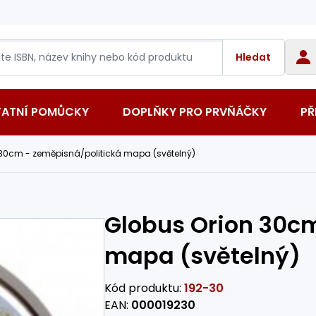
Hledat
TATNÍ POMŮCKY
DOPLŇKY PRO PRVŇÁČKY
PŘ
 30cm - zeměpisná/politická mapa (světelný)
Globus Orion 30cm
mapa (světelný)
Kód produktu:
192-30
EAN:
000019230