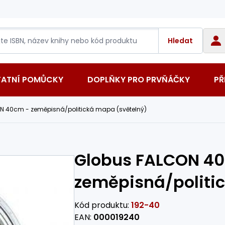
Hledat
TATNÍ POMŮCKY
DOPLŇKY PRO PRVŇÁČKY
PŘ
N 40cm - zeměpisná/politická mapa (světelný)
Globus FALCON 4
zeměpisná/politi
Kód produktu:
192-40
EAN:
000019240