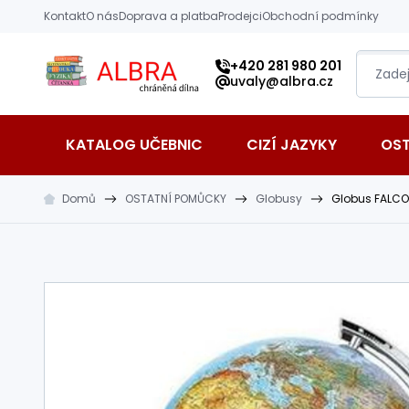
Přeskočit na hlavní obsah
Kontakt
O nás
Doprava a platba
Prodejci
Obchodní podmínky
Albra s.r.o.
+420 281 980 201
uvaly@albra.cz
KATALOG UČEBNIC
CIZÍ JAZYKY
OS
Domů
OSTATNÍ POMŮCKY
Globusy
Globus FALCO