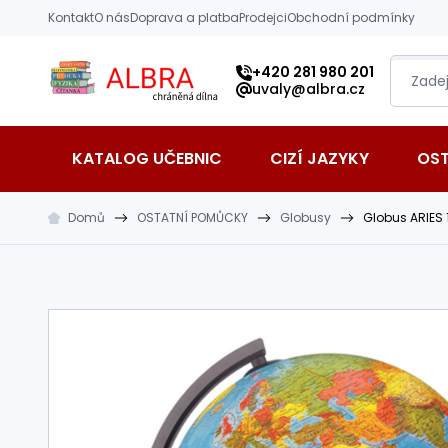
Přeskočit na hlavní obsah
Kontakt
O nás
Doprava a platba
Prodejci
Obchodní podmínky
Albra s.r.o.
+420 281 980 201
uvaly@albra.cz
KATALOG UČEBNIC
CIZÍ JAZYKY
OS
Domů
OSTATNÍ POMŮCKY
Globusy
Globus ARIES 