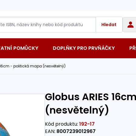
Hledat
TATNÍ POMŮCKY
DOPLŇKY PRO PRVŇÁČKY
PŘ
16cm - politická mapa (nesvětelný)
Globus ARIES 16cm
(nesvětelný)
Kód produktu:
192-17
EAN:
8007239012967