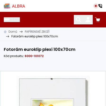
Přeskočit na hlavní obsah
Albra s.r.o.
MENU
Domů
PAPÍRENSKÉ ZBOŽÍ
KATALOG UČEBNIC
CIZÍ JAZYKY
OSTATNÍ POMŮCKY
Fotorám euroklip plexi 100x70cm
Fotorám euroklip plexi 100x70cm
Kód produktu:
6000-101072