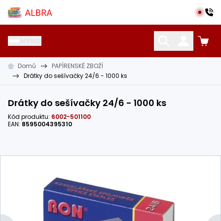
Přeskočit na hlavní obsah
Albra s.r.o.
MENU
Domů
PAPÍRENSKÉ ZBOŽÍ
KATALOG UČEBNIC
CIZÍ JAZYKY
OSTATNÍ POMŮCKY
Drátky do sešívačky 24/6 - 1000 ks
Drátky do sešívačky 24/6 - 1000 ks
Kód produktu:
6002-501100
EAN:
8595004395310