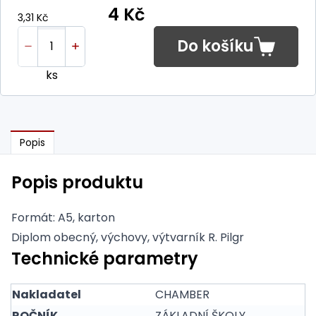
4 Kč
3,31 Kč
Do košíku
ks
Popis
Popis produktu
Formát: A5, karton
Diplom obecný, výchovy, výtvarník R. Pilgr
Technické parametry
Nakladatel
CHAMBER
ROČNÍK
ZÁKLADNÍ ŠKOLY