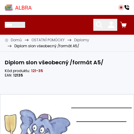
Přeskočit na hlavní obsah
Albra s.r.o.
MENU
Domů
OSTATNÍ POMŮCKY
Diplomy
KATALOG UČEBNIC
CIZÍ JAZYKY
OSTATNÍ POMŮCKY
Diplom slon všeobecný /formát A5/
Diplom slon všeobecný /formát A5/
Kód produktu:
121-35
EAN:
12135