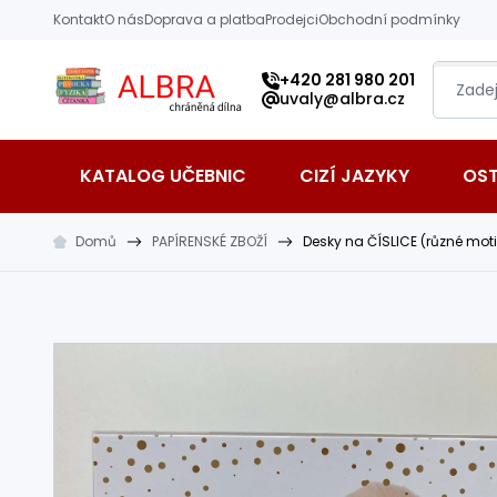
Přeskočit na hlavní obsah
Kontakt
O nás
Doprava a platba
Prodejci
Obchodní podmínky
Albra s.r.o.
+420 281 980 201
uvaly@albra.cz
KATALOG UČEBNIC
CIZÍ JAZYKY
OS
Domů
PAPÍRENSKÉ ZBOŽÍ
Desky na ČÍSLICE (různé mot