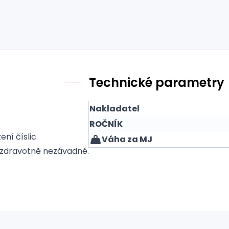
Technické parametry
Nakladatel
ROČNÍK
í číslic.
Váha za MJ
, zdravotně nezávadné.