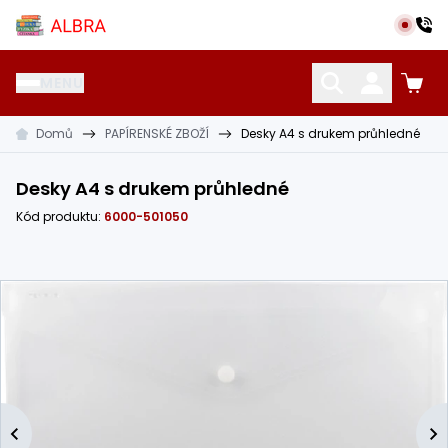
Přeskočit na hlavní obsah
Albra s.r.o.
MENU
Domů
PAPÍRENSKÉ ZBOŽÍ
Desky A4 s drukem průhledné
KATALOG UČEBNIC
CIZÍ JAZYKY
OSTATNÍ POMŮCKY
Desky A4 s drukem průhledné
Kód produktu:
6000-501050