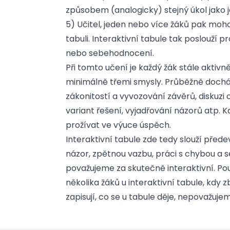
způsobem (analogicky) stejný úkol jako je
5) Učitel, jeden nebo více žáků pak moh
tabuli. Interaktivní tabule tak poslouží 
nebo sebehodnocení.
Při tomto učení je každý žák stále aktivn
minimálně třemi smysly. Průběžně docház
zákonitostí a vyvozování závěrů, diskuz
variant řešení, vyjadřování názorů atp
prožívat ve výuce úspěch.
Interaktivní tabule zde tedy slouží přede
názor, zpětnou vazbu, práci s chybou a
považujeme za skutečně interaktivní. Po
několika žáků u interaktivní tabule, kdy z
zapisují, co se u tabule děje, nepovažujem