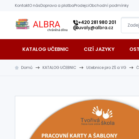
Přeskočit na hlavní obsah
Kontakt
O nás
Doprava a platba
Prodejci
Obchodní podmínky
Albra s.r.o.
+420 281 980 201
uvaly@albra.cz
KATALOG UČEBNIC
CIZÍ JAZYKY
OS
Domů
KATALOG UČEBNIC
Učebnice pro ZŠ a VG
Č