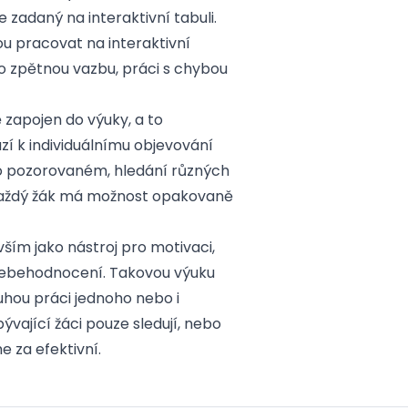
 zadaný na interaktivní tabuli.
ou pracovat na interaktivní
pro zpětnou vazbu, práci s chybou
ě zapojen do výuky, a to
í k individuálnímu objevování
i o pozorovaném, hledání různých
. Každý žák má možnost opakovaně
vším jako nástroj pro motivaci,
 sebehodnocení. Takovou výuku
uhou práci jednoho nebo i
bývající žáci pouze sledují, nebo
e za efektivní.