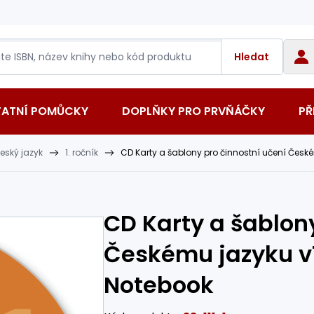
Hledat
TATNÍ POMŮCKY
DOPLŇKY PRO PRVŇÁČKY
PŘ
eský jazyk
1. ročník
CD Karty a šablony pro činnostní učení Česk
CD Karty a šablony
Českému jazyku v1
Notebook