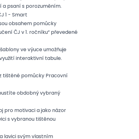
ní a psaní s porozuměním.
J 1 - Smart
é jsou obsahem pomůcky
učení ČJ v 1. ročníku“ převedené
 šablony ve výuce umožňuje
yužití interaktivní tabule.
z tištěné pomůcky Pracovní
 spustíte obdobný vybraný
oj pro motivaci a jako názor
ici s vybranou tištěnou
a lavici svým vlastním