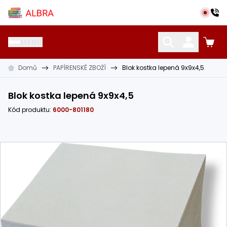
Přeskočit na hlavní obsah
Albra s.r.o.
MENU
Domů
PAPÍRENSKÉ ZBOŽÍ
Blok kostka lepená 9x9x4,5
KATALOG UČEBNIC
CIZÍ JAZYKY
OSTATNÍ POMŮCKY
Blok kostka lepená 9x9x4,5
Kód produktu:
6000-801180