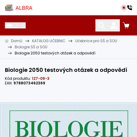
Přeskočit na hlavní obsah
Albra s.r.o.
MENU
Domů
KATALOG UČEBNIC
Učebnice pro SŠ a SOU
KATALOG UČEBNIC
CIZÍ JAZYKY
OSTATNÍ POMŮCKY
Biologie SŠ a SOU
Biologie 2050 testových otázek a odpovědí
Biologie 2050 testových otázek a odpovědí
Kód produktu:
127-09-3
EAN:
9788073462369