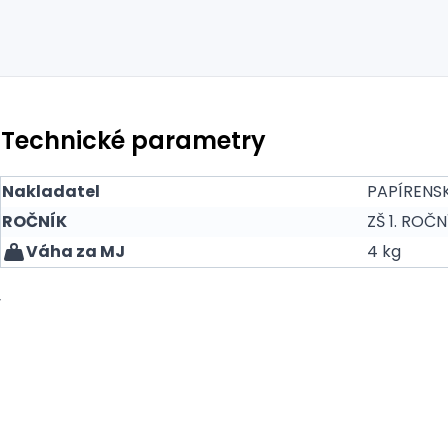
Technické parametry
Nakladatel
PAPÍRENS
ROČNÍK
ZŠ 1. ROČN
Váha za MJ
4 kg
v