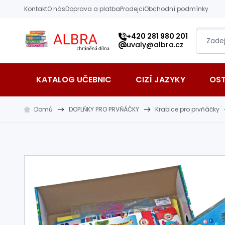
Přeskočit na hlavní obsah
Kontakt
O nás
Doprava a platba
Prodejci
Obchodní podmínky
Albra s.r.o.
+420 281 980 201
uvaly@albra.cz
KATALOG UČEBNIC
CIZÍ JAZYKY
OS
Domů
DOPLŇKY PRO PRVŇÁČKY
Krabice pro prvňáčky