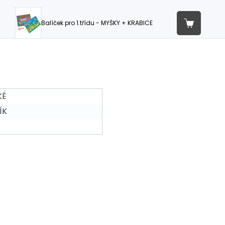
Balíček pro 1.třídu - MYŠKY + KRABICE
KÉ
ÍK