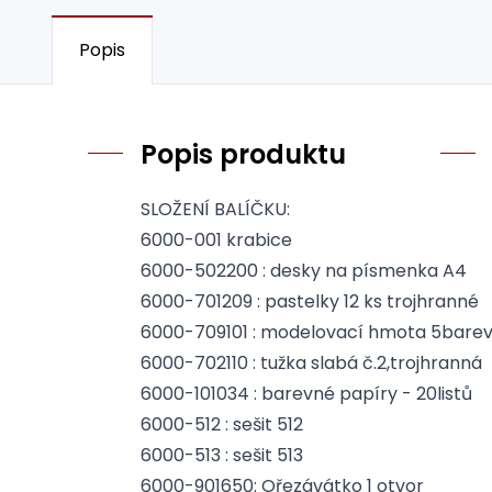
Popis
Popis produktu
SLOŽENÍ BALÍČKU:
6000-001 krabice
6000-502200 : desky na písmenka A4
6000-701209 : pastelky 12 ks trojhranné
6000-709101 : modelovací hmota 5bare
6000-702110 : tužka slabá č.2,trojhranná
6000-101034 : barevné papíry - 20listů
6000-512 : sešit 512
6000-513 : sešit 513
6000-901650: Ořezávátko 1 otvor