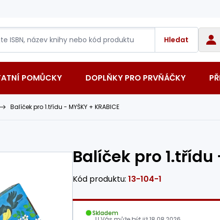
Hledat
TATNÍ POMŮCKY
DOPLŇKY PRO PRVŇÁČKY
PŘ
Balíček pro 1.třídu - MYŠKY + KRABICE
Balíček pro 1.tříd
Kód produktu:
13-104-1
Skladem
U Vás může být již
18.08.2026