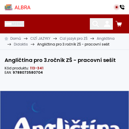
Přeskočit na hlavní obsah
Albra s.r.o.
MENU
Domů
CIZÍ JAZYKY
Cizí jazyk pro ZŠ
Angličtina
KATALOG UČEBNIC
CIZÍ JAZYKY
OSTATNÍ POMŮCKY
Didaktis
Angličtina pro 3.ročník ZŠ - pracovní sešit
Angličtina pro 3.ročník ZŠ - pracovní sešit
Kód produktu:
113-341
EAN:
9788073580704