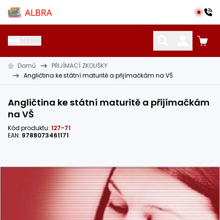
Přeskočit na hlavní obsah
Albra s.r.o.
MENU
Domů
PŘIJÍMACÍ ZKOUŠKY
KATALOG UČEBNIC
CIZÍ JAZYKY
OSTATNÍ POMŮCKY
Angličtina ke státní maturitě a přijímačkám na VŠ
Angličtina ke státní maturitě a přijímačkám
na VŠ
Kód produktu:
127-71
EAN:
9788073461171